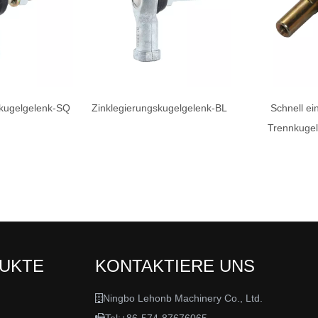
skugelgelenk-SQ
Zinklegierungskugelgelenk-BL
Schnell ei
Trennkugel
DUKTE
KONTAKTIERE UNS
Ningbo Lehonb Machinery Co., Ltd.
