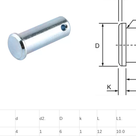
d
d2.
D
k
L
L1.
4
1
6
1
12
10.0