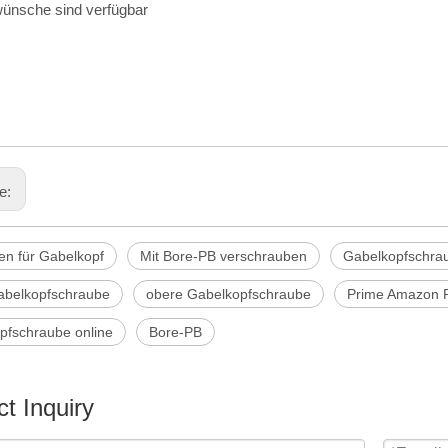
ünsche sind verfügbar
ge:
en für Gabelkopf
Mit Bore-PB verschrauben
Gabelkopfschra
abelkopfschraube
obere Gabelkopfschraube
Prime Amazon P
pfschraube online
Bore-PB
t Inquiry