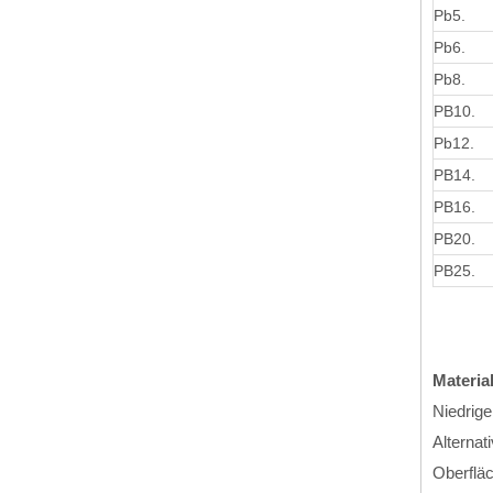
Pb5.
Pb6.
Pb8.
PB10.
Pb12.
PB14.
PB16.
PB20.
PB25.
Materia
Niedrige
Alternat
Oberfläc