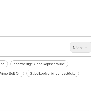
Nächste:
ube
hochwertige Gabelkopfschraube
rime Bolt On
Gabelkopfverbindungsstücke