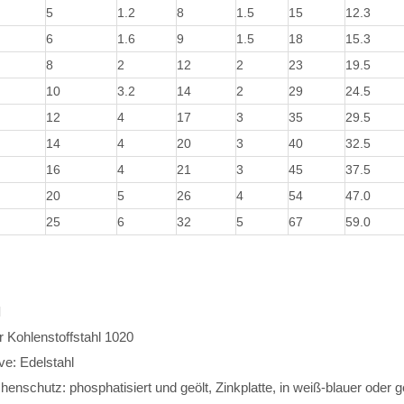
5
1.2
8
1.5
15
12.3
6
1.6
9
1.5
18
15.3
8
2
12
2
23
19.5
10
3.2
14
2
29
24.5
12
4
17
3
35
29.5
14
4
20
3
40
32.5
16
4
21
3
45
37.5
20
5
26
4
54
47.0
25
6
32
5
67
59.0
l
r Kohlenstoffstahl 1020
ive: Edelstahl
henschutz: phosphatisiert und geölt, Zinkplatte, in weiß-blauer oder g