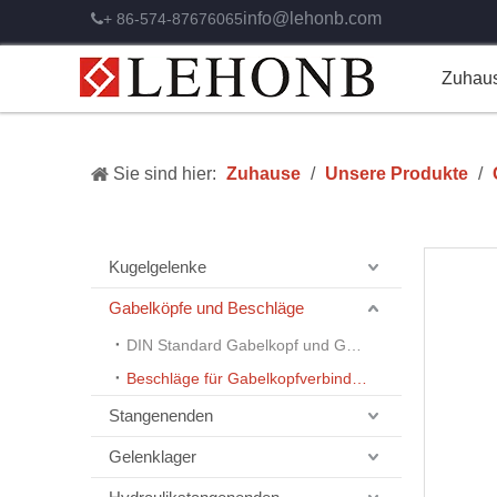
info@lehonb.com
+ 86-574-87676065

Zuhau
Sie sind hier:
Zuhause
/
Unsere Produkte
/
Kugelgelenke
Gabelköpfe und Beschläge
DIN Standard Gabelkopf und Gelenke
Beschläge für Gabelkopfverbindungen
Stangenenden
Gelenklager