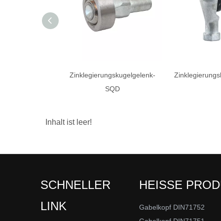
Zinklegierungskugelgelenk-
Zinklegierung
SQD
Inhalt ist leer!
SCHNELLER
HEISSE PRO
LINK
Gabelkopf DIN71752