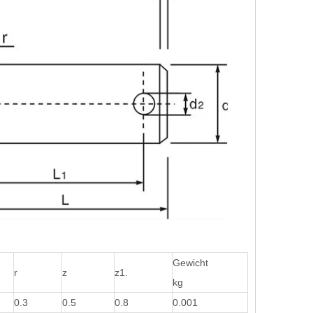
Gewicht
r
z
z1.
kg
0.3
0.5
0.8
0.001