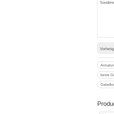
Sonderw
Vorheri
Armatur
beste G
Gabelko
Produc