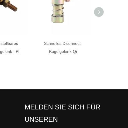
nstellbares
Schnelles Diconnect-
Dämpfers
gelenk - PI
Kugelgelenk-Qi
Schwenkkugelg
MELDEN SIE SICH FÜR
UNSEREN