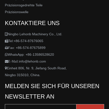
Präzisionsgedrehte Teile
Präzisionswelle
KONTAKTIERE UNS
Ningbo Lehonb Machinery Co., Ltd.

Tel:+86-574-87676065

Fax: +86-574-87675899

WhatsApp:
+86-13586528620

info@lehonb.com

E-Mail:
Einheit 806, Nr. 9, Jiefang South Road,

Ningbo 315010, China.
MELDEN SIE SICH FÜR UNSEREN
NEWSLETTER AN