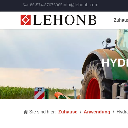
info@lehonb.com
+ 86-574-87676065

Zuhau
HYD
Sie sind hier:
Zuhause
/
Anwendung
/
Hydra