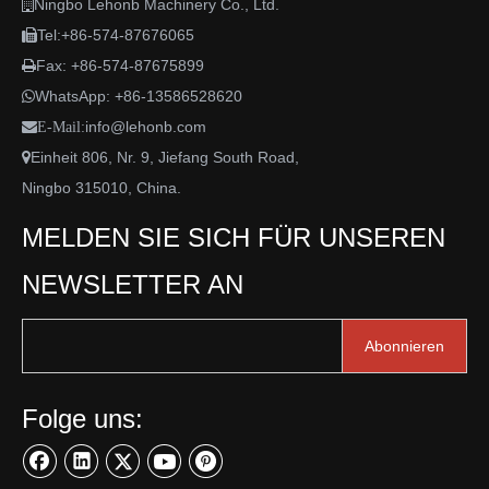
Ningbo Lehonb Machinery Co., Ltd.

Tel:+86-574-87676065

Fax: +86-574-87675899

WhatsApp:
+86-13586528620

info@lehonb.com

E-Mail:
Einheit 806, Nr. 9, Jiefang South Road,

Ningbo 315010, China.
MELDEN SIE SICH FÜR UNSEREN
NEWSLETTER AN
Abonnieren
Folge uns: