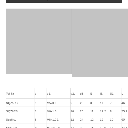
Teil-Nr.
d
d1.
d2.
d3.
l1.
l2.
S1.
L
SQZ5RS.
5
M5x0.8.
9
20
8
11
7
46
SQZ6RS.
6
M6x1.0.
10
20
11
12.2
8
55.2
Sqz8rs.
8
M8x1.25.
12
24
12
16
10
65
Sqz10rs.
10
M10x1.25.
14
30
15
19.5
11
74.5