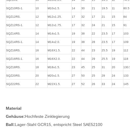
SQZ10RS-1.
10
M10x1.5.
14
30
21
19.5
11
80.5
SQZ12RS.
12
M12x1.25.
17
32
17
21
15
84
SQZ12RS-1.
12
M12x1.75.
17
32
24
21
15
91
SQZ14RS.
14
M14x1.5.
19
38
22
23.5
17
103
SQZ14RS-1.
14
M14x2.0.
19
38
28
23.5
17
109
SQZ16RS.
16
M16X1.5.
22
44
23
25.5
19
112
SQZ16RS-1.
16
M16X2.0.
22
44
29
25.5
19
118
SQZ18RS.
18
M18x1.5.
23
45
25
31
20
130.
SQZ20RS.
20
M20x1.5.
27
50
25
29
24
133
SQZ22RS.
22
M22X1.5.
27
52
26
33
24
145
Material
Gehäuse:
Hochfeste Zinklegierung
Ball:
Lager-Stahl GCR15, entspricht Steel SAE52100