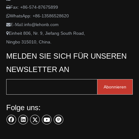
Fax: +86-574-87675899

WhatsApp:
+86-13586528620

info@lehonb.com

E-Mail:
Einheit 806, Nr. 9, Jiefang South Road,

Ningbo 315010, China.
MELDEN SIE SICH FÜR UNSEREN
NEWSLETTER AN
Abonnieren
Folge uns: