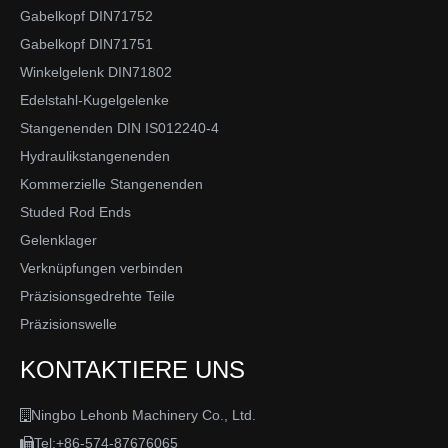
Gabelkopf DIN71752
Gabelkopf DIN71751
Winkelgelenk DIN71802
Edelstahl-Kugelgelenke
Stangenenden DIN IS012240-4
Hydraulikstangenenden
Kommerzielle Stangenenden
Studed Rod Ends
Gelenklager
Verknüpfungen verbinden
Präzisionsgedrehte Teile
Präzisionswelle
KONTAKTIERE UNS
Ningbo Lehonb Machinery Co., Ltd.

Tel:+86-574-87676065
