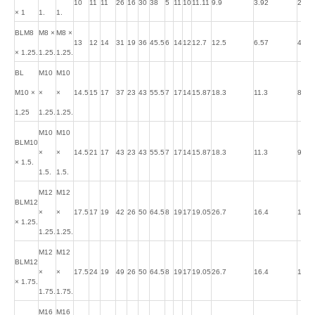
10
11
11
26
16
30
38
5
11
10
11.11
9.9
3.92
26
× 1
1.
1.
BLM8
M8 ×
M8 ×
13
12
14
31
19
36
45.5
6
14
12
12.7
12.5
6.57
49
× 1.25.
1.25.
1.25.
BL
M10
M10
M10 ×
×
×
14.5
15
17
37
23
43
55.5
7
17
14
15.87
18.3
11.3
87
1,25
1.25.
1.25.
M10
M10
BLM10
×
×
14.5
21
17
43
23
43
55.5
7
17
14
15.87
18.3
11.3
90
× 1.5.
1.5.
1.5.
M12
M12
BLM12
×
×
17.5
17
19
42
26
50
64.5
8
19
17
19.05
26.7
16.4
143
× 1.25.
1.25.
1.25.
M12
M12
BLM12
×
×
17.5
24
19
49
26
50
64.5
8
19
17
19.05
26.7
16.4
148
× 1.75.
1.75.
1.75.
M16
M16