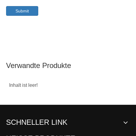
Submit
Verwandte Produkte
Inhalt ist leer!
SCHNELLER LINK
Zinklegierungskugelgel
Zinklegierungskugelgel
Stab
enk-SQD
enk-SQ