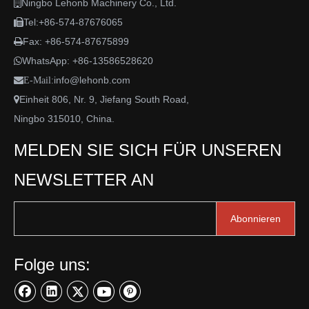
Ningbo Lehonb Machinery Co., Ltd.

Tel:+86-574-87676065

Fax: +86-574-87675899

WhatsApp:
+86-13586528620

info@lehonb.com

E-Mail:
Einheit 806, Nr. 9, Jiefang South Road,

Ningbo 315010, China.
MELDEN SIE SICH FÜR UNSEREN
NEWSLETTER AN
Abonnieren
Folge uns: