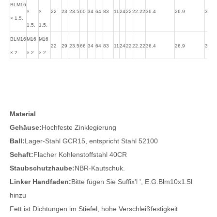
BLM16
×
×
22
23
23.5
60
34
64
83
11
24
22
22.22
36.4
26.9
315
× 1.5.
1.5.
1.5.
BLM16
M16
M16
22
29
23.5
66
34
64
83
11
24
22
22.22
36.4
26.9
325
× 2.
× 2.
× 2.
Material
Gehäuse:
Hochfeste Zinklegierung
Ball:
Lager-Stahl GCR15, entspricht Stahl 52100
Schaft:
Flacher Kohlenstoffstahl 40CR
Staubschutzhaube:
NBR-Kautschuk.
Linker Handfaden:
Bitte fügen Sie Suffix'l ', E.G.Blm10x1.5l
hinzu
Fett ist Dichtungen im Stiefel, hohe Verschleißfestigkeit