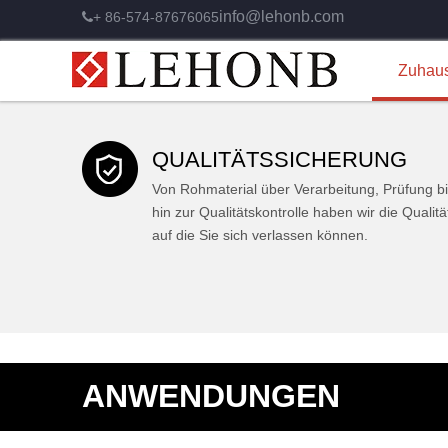
info@lehonb.com
+ 86-574-87676065

VOLLS
Zuhau
Sicherheit und Zu
Entdecke mehr
Alle
Ständige Verbes
PALET
QUALITÄTSSICHERUNG
Von Rohmaterial über Verarbeitung, Prüfung b
hin zur Qualitätskontrolle haben wir die Qualitä
auf die Sie sich verlassen können.
ANWENDUNGEN