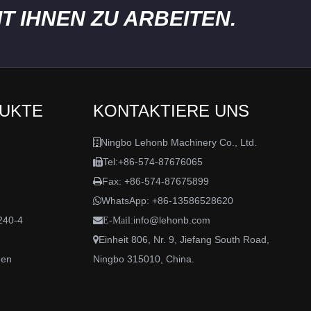
T IHNEN ZU ARBEITEN.
DUKTE
KONTAKTIERE UNS
Ningbo Lehonb Machinery Co., Ltd.

Tel:+86-574-87676065

Fax: +86-574-87675899

WhatsApp:
+86-13586528620

240-4
info@lehonb.com

E-Mail:
Einheit 806, Nr. 9, Jiefang South Road,

den
Ningbo 315010, China.