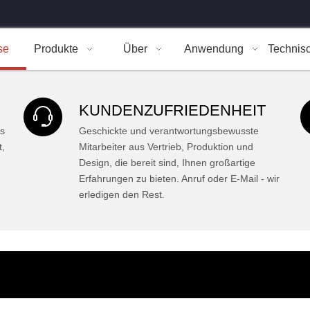
TÄNDIGE
se
Produkte
Über
Anwendung
Technis
verlässigkeit.
 Produkte
serung
TE
KUNDENZUFRIEDENHEIT
is
Geschickte und verantwortungsbewusste
t,
Mitarbeiter aus Vertrieb, Produktion und
Design, die bereit sind, Ihnen großartige
Erfahrungen zu bieten. Anruf oder E-Mail - wir
erledigen den Rest.