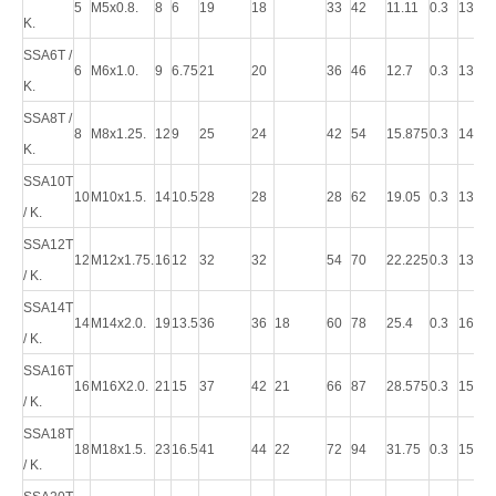
5
M5x0.8.
8
6
19
18
33
42
11.11
0.3
13
5.7
K.
SSA6T /
6
M6x1.0.
9
6.75
21
20
36
46
12.7
0.3
13
7.2
K.
SSA8T /
8
M8x1.25.
12
9
25
24
42
54
15.875
0.3
14
11.
K.
SSA10T
10
M10x1.5.
14
10.5
28
28
28
62
19.05
0.3
13
14.
/ K.
SSA12T
12
M12x1.75.
16
12
32
32
54
70
22.225
0.3
13
17
/ K.
SSA14T
14
M14x2.0.
19
13.5
36
36
18
60
78
25.4
0.3
16
24
/ K.
SSA16T
16
M16X2.0.
21
15
37
42
21
66
87
28.575
0.3
15
28.
/ K.
SSA18T
18
M18x1.5.
23
16.5
41
44
22
72
94
31.75
0.3
15
42.
/ K.