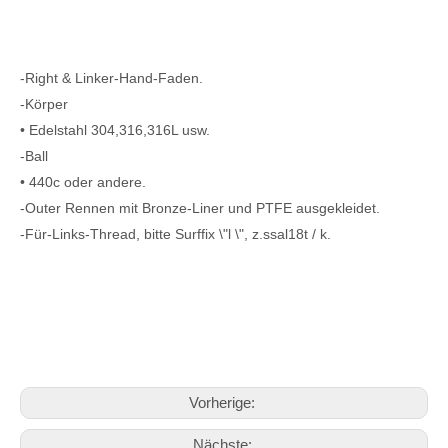
-Right & Linker-Hand-Faden.
-Körper
• Edelstahl 304,316,316L usw.
-Ball
• 440c oder andere.
-Outer Rennen mit Bronze-Liner und PTFE ausgekleidet.
-Für-Links-Thread, bitte Surffix \"l \", z.ssal18t / k.
Vorherige:
Nächste: