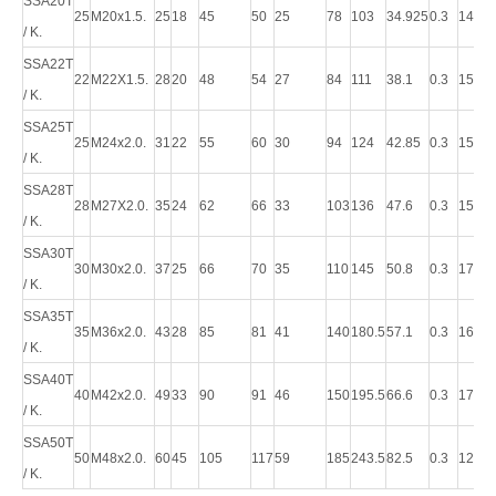
SSA20T
25
M20x1.5.
25
18
45
50
25
78
103
34.925
0.3
14
42.
/ K.
SSA22T
22
M22X1.5.
28
20
48
54
27
84
111
38.1
0.3
15
57
/ K.
SSA25T
25
M24x2.0.
31
22
55
60
30
94
124
42.85
0.3
15
68
/ K.
SSA28T
28
M27X2.0.
35
24
62
66
33
103
136
47.6
0.3
15
86
/ K.
SSA30T
30
M30x2.0.
37
25
66
70
35
110
145
50.8
0.3
17
88
/ K.
SSA35T
35
M36x2.0.
43
28
85
81
41
140
180.5
57.1
0.3
16
－
/ K.
SSA40T
40
M42x2.0.
49
33
90
91
46
150
195.5
66.6
0.3
17
－
/ K.
SSA50T
50
M48x2.0.
60
45
105
117
59
185
243.5
82.5
0.3
12
－
/ K.