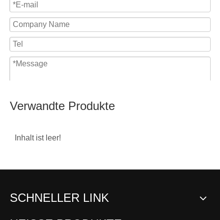
Verwandte Produkte
Inhalt ist leer!
Submit
SCHNELLER LINK
Zinklegierungskugelgel
Zinklegierungskugelgel
ROD-
enk-SQD
enk-SQ