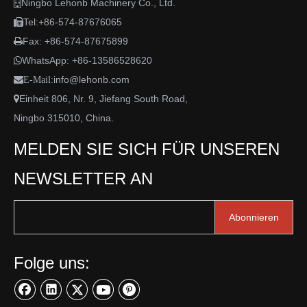
Ningbo Lehonb Machinery Co., Ltd.

Tel:+86-574-87676065

Fax: +86-574-87675899

WhatsApp:
+86-13586528620

info@lehonb.com

E-Mail:
Einheit 806, Nr. 9, Jiefang South Road,

Ningbo 315010, China.
MELDEN SIE SICH FÜR UNSEREN
NEWSLETTER AN
Abonnieren
Folge uns: