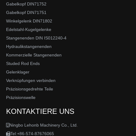
Gabelkopf DIN71752
Gabelkopf DIN71751
Winkelgelenk DIN71802
Edelstahl-Kugelgelenke
Stangenenden DIN IS012240-4
Hydraulikstangenenden
Kommerzielle Stangenenden
Studed Rod Ends
Gelenklager
Verknüpfungen verbinden
Präzisionsgedrehte Teile
Präzisionswelle
KONTAKTIERE UNS
Ningbo Lehonb Machinery Co., Ltd.

Tel:+86-574-87676065
