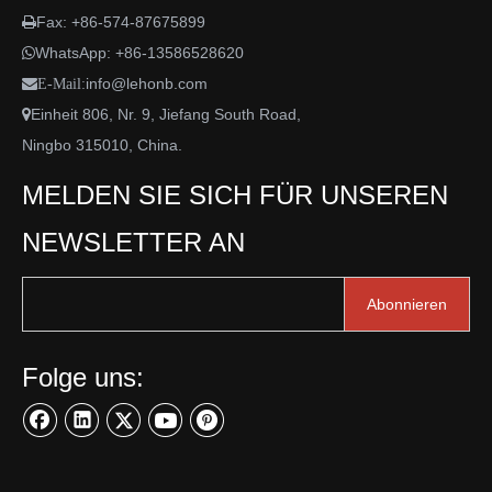
Fax: +86-574-87675899

WhatsApp:
+86-13586528620

info@lehonb.com

E-Mail:
Einheit 806, Nr. 9, Jiefang South Road,

Ningbo 315010, China.
MELDEN SIE SICH FÜR UNSEREN
NEWSLETTER AN
Abonnieren
Folge uns: