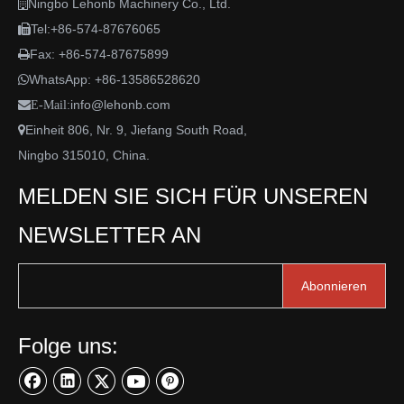
Ningbo Lehonb Machinery Co., Ltd.

Tel:+86-574-87676065

Fax: +86-574-87675899

WhatsApp:
+86-13586528620

info@lehonb.com

E-Mail:
Einheit 806, Nr. 9, Jiefang South Road,

Ningbo 315010, China.
MELDEN SIE SICH FÜR UNSEREN
NEWSLETTER AN
Abonnieren
Folge uns: