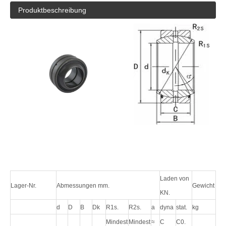
Produktbeschreibung
Laden von
Lager-Nr.
Abmessungen mm.
Gewicht
KN.
d
D
B
Dk
R1s.
R2s.
a
dyna
stat.
kg
Mindest
Mindest
≈
C
C0.