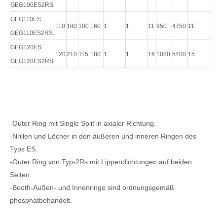
GEG100ES2RS.
GEG110ES
110
180
100
160
1
1
11
950
4750
11
GEG110ES2RS.
GEG120ES
120
210
115
180
1
1
16
1080
5400
15
GEG120ES2RS.
-Outer Ring mit Single Split in axialer Richtung.
-Nrillen und Löcher in den äußeren und inneren Ringen des
Typs ES.
-Outer Ring von Typ-2Rs mit Lippendichtungen auf beiden
Seiten.
-Booth-Außen- und Innenringe sind ordnungsgemäß
phosphatbehandelt.