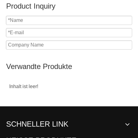
Product Inquiry
Verwandte Produkte
Inhalt ist leer!
Submit
SCHNELLER LINK
Zinklegierungskugelgel
Zinklegierungskugelgel
ROD-
enk-SQD
enk-SQ