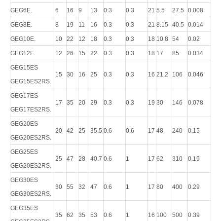
GEG6E.
6
16
9
13
0.3
0.3
21
5.5
27.5
0.008
GEG8E.
8
19
11
16
0.3
0.3
21
8.15
40.5
0.014
GEG10E.
10
22
12
18
0.3
0.3
18
10.8
54
0.02
GEG12E.
12
26
15
22
0.3
0.3
18
17
85
0.034
GEG15ES
15
30
16
25
0.3
0.3
16
21.2
106
0.046
GEG15ES2RS.
GEG17ES
17
35
20
29
0.3
0.3
19
30
146
0.078
GEG17ES2RS.
GEG20ES ​​
20
42
25
35.5
0.6
0.6
17
48
240
0.15
GEG20ES2RS.
GEG25ES
25
47
28
40.7
0.6
1
17
62
310
0.19
GEG20ES2RS.
GEG30ES
30
55
32
47
0.6
1
17
80
400
0.29
GEG30ES2RS.
GEG35ES
35
62
35
53
0.6
1
16
100
500
0.39