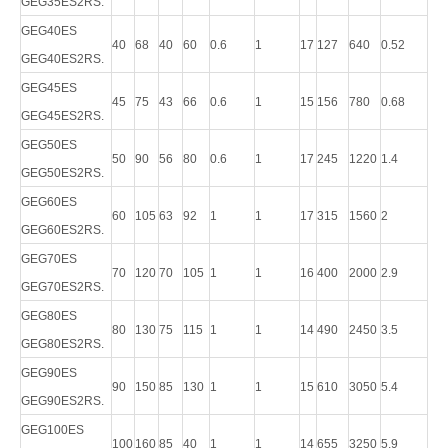
GEG35ES2RS.
GEG40ES
40
68
40
60
0.6
1
17
127
640
0.52
GEG40ES2RS.
GEG45ES
45
75
43
66
0.6
1
15
156
780
0.68
GEG45ES2RS.
GEG50ES
50
90
56
80
0.6
1
17
245
1220
1.4
GEG50ES2RS.
GEG60ES
60
105
63
92
1
1
17
315
1560
2
GEG60ES2RS.
GEG70ES
70
120
70
105
1
1
16
400
2000
2.9
GEG70ES2RS.
GEG80ES
80
130
75
115
1
1
14
490
2450
3.5
GEG80ES2RS.
GEG90ES
90
150
85
130
1
1
15
610
3050
5.4
GEG90ES2RS.
GEG100ES
100
160
85
40
1
1
14
655
3250
5.9