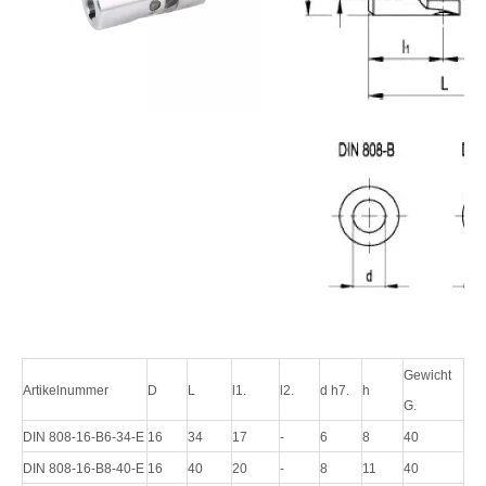
Gewicht
Artikelnummer
D
L
l1.
l2.
d h7.
h
G.
DIN 808-16-B6-34-E
16
34
17
-
6
8
40
DIN 808-16-B8-40-E
16
40
20
-
8
11
40