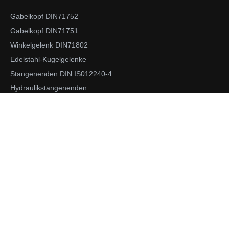
Gabelkopf DIN71752
Gabelkopf DIN71751
Winkelgelenk DIN71802
Edelstahl-Kugelgelenke
Stangenenden DIN IS012240-4
Hydraulikstangenenden
Kommerzielle Stangenenden
Studed Rod Ends
Gelenklager
Verknüpfungen verbinden
Präzisionsgedrehte Teile
Präzisionswelle
KONTAKTIERE UNS
Ningbo Lehonb Machinery Co., Ltd.
