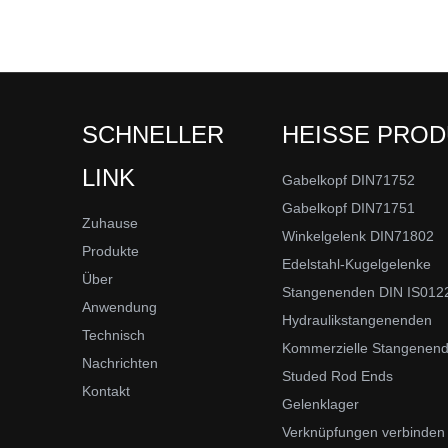
SCHNELLER
HEISSE PRO
LINK
Gabelkopf DIN71752
Gabelkopf DIN71751
Zuhause
Winkelgelenk DIN71802
Produkte
Edelstahl-Kugelgelenke
Über
Stangenenden DIN IS012
Anwendung
Hydraulikstangenenden
Technisch
Kommerzielle Stangenen
Nachrichten
Studed Rod Ends
Kontakt
Gelenklager
Verknüpfungen verbinden