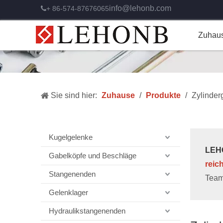
info@lehonb.com
+ 86-574-87676065

Zuhau
Sie sind hier:
Zuhause
/
Produkte
/
Zylinder
Kugelgelenke
LEHO
Gabelköpfe und Beschläge
reic
Stangenenden
Team
Gelenklager
Hydraulikstangenenden