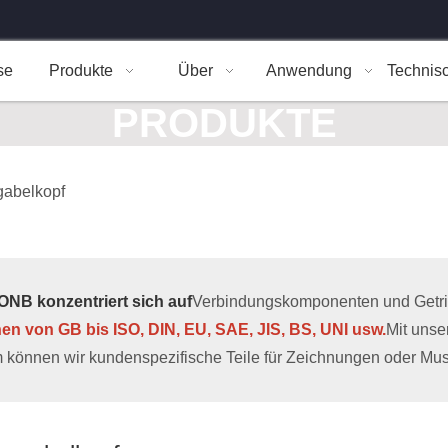
se
Produkte
Über
Anwendung
Technis
PRODUKTE
gabelkopf
NB konzentriert sich auf
Verbindungskomponenten und Getrieb
hen von GB bis ISO, DIN, EU, SAE, JIS, BS, UNI usw.
Mit uns
 können wir kundenspezifische Teile für Zeichnungen oder Muste