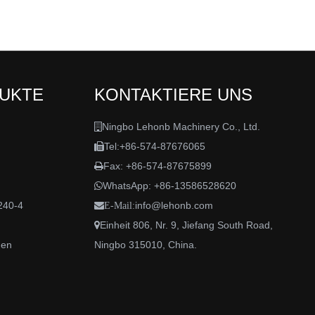
DUKTE
KONTAKTIERE UNS
Ningbo Lehonb Machinery Co., Ltd.

Tel:+86-574-87676065

Fax: +86-574-87675899

WhatsApp:
+86-13586528620

240-4
info@lehonb.com

E-Mail:
Einheit 806, Nr. 9, Jiefang South Road,

den
Ningbo 315010, China.