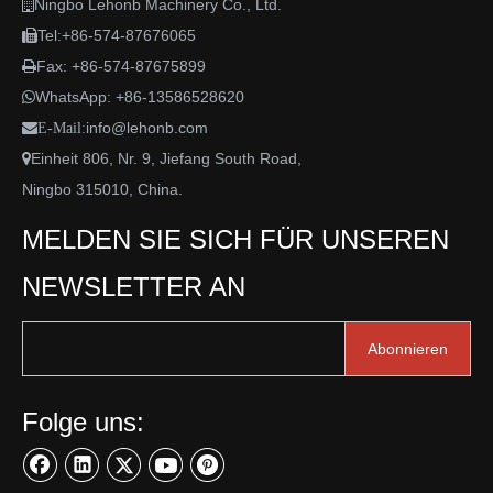
Ningbo Lehonb Machinery Co., Ltd.

Tel:+86-574-87676065

Fax: +86-574-87675899

WhatsApp:
+86-13586528620

info@lehonb.com

E-Mail:
Einheit 806, Nr. 9, Jiefang South Road,

Ningbo 315010, China.
MELDEN SIE SICH FÜR UNSEREN
NEWSLETTER AN
Abonnieren
Folge uns: