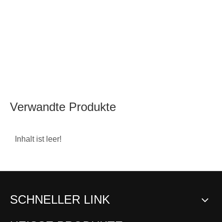
Verwandte Produkte
Inhalt ist leer!
SCHNELLER LINK
Zinklegierungskugelgel
Zinklegierungskugelgel
ROD-
enk-SQD
enk-SQ