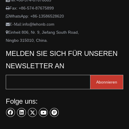
Tel:+86-574-87676065

Fax: +86-574-87675899

WhatsApp:
+86-13586528620

info@lehonb.com

E-Mail:
Einheit 806, Nr. 9, Jiefang South Road,

Ningbo 315010, China.
MELDEN SIE SICH FÜR UNSEREN
NEWSLETTER AN
Abonnieren
Folge uns: