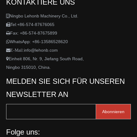
KONTAKTIERE UNS
Ningbo Lehonb Machinery Co., Ltd.

Tel:+86-574-87676065

Fax: +86-574-87675899

WhatsApp:
+86-13586528620

info@lehonb.com

E-Mail:
Einheit 806, Nr. 9, Jiefang South Road,

Ningbo 315010, China.
MELDEN SIE SICH FÜR UNSEREN
NEWSLETTER AN
Abonnieren
Folge uns: