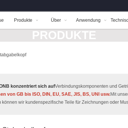
se
Produkte
Über
Anwendung
Technis
PRODUKTE
 Stabgabelkopf
NB konzentriert sich auf
Verbindungskomponenten und Getrieb
hen von GB bis ISO, DIN, EU, SAE, JIS, BS, UNI usw.
Mit uns
 können wir kundenspezifische Teile für Zeichnungen oder Muste