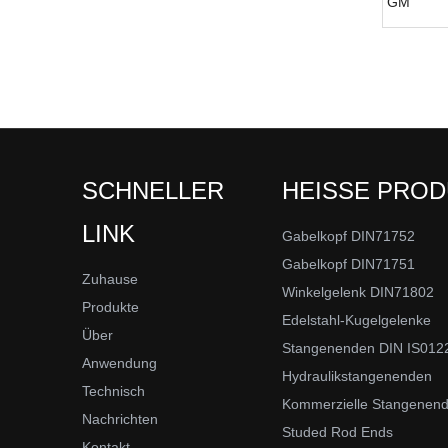
GM
SCHNELLER
HEISSE PRO
LINK
Gabelkopf DIN71752
Gabelkopf DIN71751
Zuhause
Winkelgelenk DIN71802
Produkte
Edelstahl-Kugelgelenke
Über
Stangenenden DIN IS012
Anwendung
Hydraulikstangenenden
Technisch
Kommerzielle Stangenen
Nachrichten
Studed Rod Ends
Kontakt