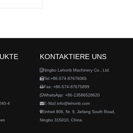
DUKTE
KONTAKTIERE UNS
Ningbo Lehonb Machinery Co., Ltd.

Tel:+86-574-87676065

Fax: +86-574-87675899

WhatsApp:
+86-13586528620

240-4
info@lehonb.com

E-Mail:
Einheit 806, Nr. 9, Jiefang South Road,

den
Ningbo 315010, China.