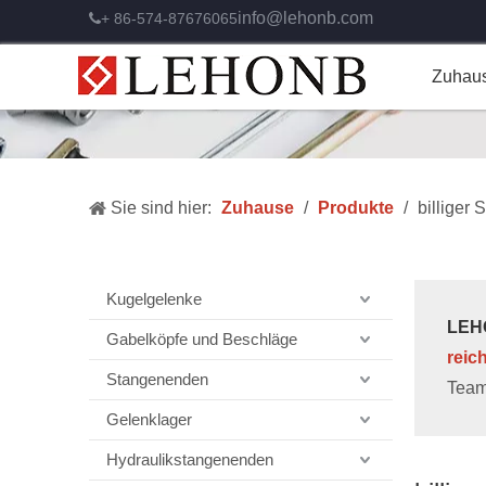
info@lehonb.com
+ 86-574-87676065

Zuhau
Sie sind hier:
Zuhause
/
Produkte
/
billiger
Kugelgelenke
LEHO
Gabelköpfe und Beschläge
reic
Stangenenden
Team
Gelenklager
Hydraulikstangenenden