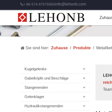
info@lehonb.com
+ 86-574-87676065

Zuhau
Sie sind hier:
Zuhause
/
Produkte
/
Metallke
Kugelgelenke
LEHO
Gabelköpfe und Beschläge
reic
Stangenenden
Team
Gelenklager
Hydraulikstangenenden