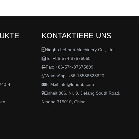
DUKTE
KONTAKTIERE UNS
Ningbo Lehonb Machinery Co., Ltd.

Tel:+86-574-87676065

Fax: +86-574-87675899

WhatsApp:
+86-13586528620

240-4
info@lehonb.com

E-Mail:
Einheit 806, Nr. 9, Jiefang South Road,

den
Ningbo 315010, China.