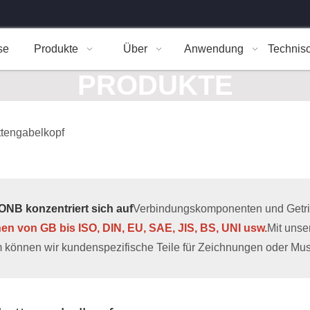
se
Produkte
Über
Anwendung
Technis
PRODUKTE
ttengabelkopf
NB konzentriert sich auf
Verbindungskomponenten und Getrieb
hen von GB bis ISO, DIN, EU, SAE, JIS, BS, UNI usw.
Mit uns
 können wir kundenspezifische Teile für Zeichnungen oder Muste