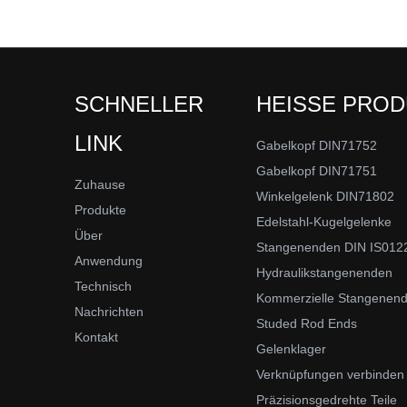
SCHNELLER
HEISSE PRO
LINK
Gabelkopf DIN71752
Gabelkopf DIN71751
Zuhause
Winkelgelenk DIN71802
Produkte
Edelstahl-Kugelgelenke
Über
Stangenenden DIN IS012
Anwendung
Hydraulikstangenenden
Technisch
Kommerzielle Stangenen
Nachrichten
Studed Rod Ends
Kontakt
Gelenklager
Verknüpfungen verbinden
Präzisionsgedrehte Teile