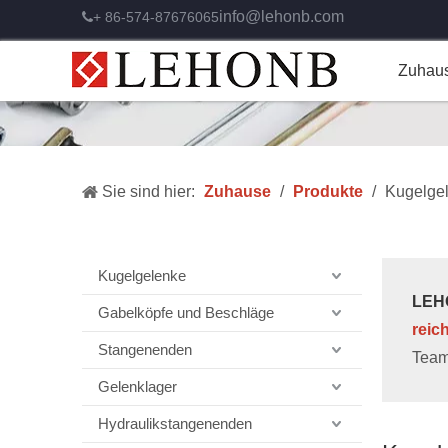
info@lehonb.com
+ 86-574-87676065

Zuhau
Sie sind hier:
Zuhause
/
Produkte
/
Kugelge
Kugelgelenke
LEHO
Gabelköpfe und Beschläge
reic
Stangenenden
Team
Gelenklager
Hydraulikstangenenden