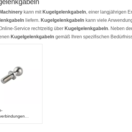
gelenkgabeln
Machinery
kann mit
Kugelgelenkgabeln
, einer langjährigen E
lenkgabeln
liefern.
Kugelgelenkgabeln
kann viele Anwendunge
nline-Service rechtzeitig über
Kugelgelenkgabeln
. Neben der
genen
Kugelgelenkgabeln
gemäß Ihren spezifischen Bedürfnis
n-
verbindungen
3-A-B-C