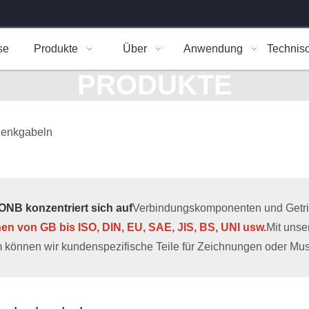
se
Produkte
Über
Anwendung
Technis
PRODUKTE
lenkgabeln
NB konzentriert sich auf
Verbindungskomponenten und Getrieb
hen von GB bis ISO, DIN, EU, SAE, JIS, BS, UNI usw.
Mit uns
 können wir kundenspezifische Teile für Zeichnungen oder Muste