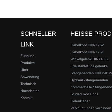
SCHNELLER
HEISSE PRO
LINK
Gabelkopf DIN71752
Gabelkopf DIN71751
Zuhause
Winkelgelenk DIN71802
Produkte
Edelstahl-Kugelgelenke
Über
Stangenenden DIN IS012
Anwendung
Hydraulikstangenenden
Technisch
Kommerzielle Stangenen
Nachrichten
Studed Rod Ends
Kontakt
Gelenklager
Verknüpfungen verbinden