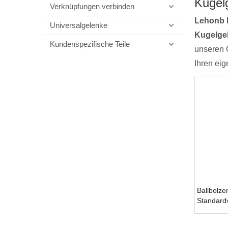
Kugel
Verknüpfungen verbinden
Lehonb 
Universalgelenke
Kugelge
Kundenspezifische Teile
unseren O
Ihren ei
Ballbolze
Standard
DIN7180