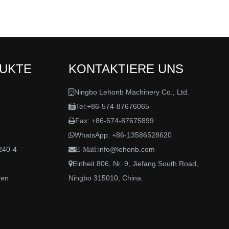
DUKTE
KONTAKTIERE UNS
Ningbo Lehonb Machinery Co., Ltd.

Tel:+86-574-87676065

Fax: +86-574-87675899

WhatsApp:
+86-13586528620

240-4
info@lehonb.com

E-Mail:
Einheit 806, Nr. 9, Jiefang South Road,

den
Ningbo 315010, China.