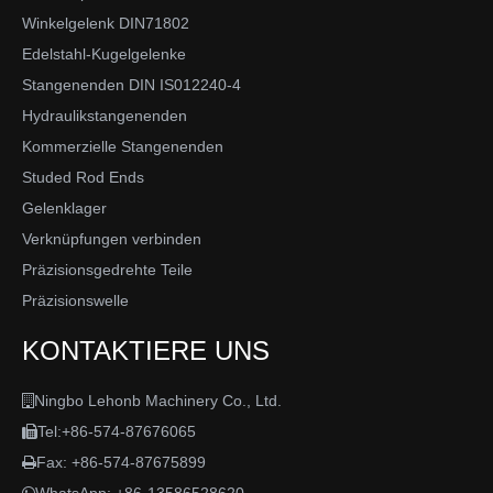
Winkelgelenk DIN71802
Edelstahl-Kugelgelenke
Stangenenden DIN IS012240-4
Hydraulikstangenenden
Kommerzielle Stangenenden
Studed Rod Ends
Gelenklager
Verknüpfungen verbinden
Präzisionsgedrehte Teile
Präzisionswelle
KONTAKTIERE UNS
Ningbo Lehonb Machinery Co., Ltd.

Tel:+86-574-87676065

Fax: +86-574-87675899
