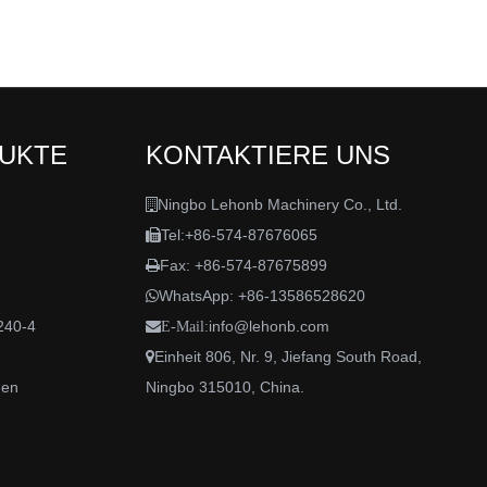
DUKTE
KONTAKTIERE UNS
Ningbo Lehonb Machinery Co., Ltd.

Tel:+86-574-87676065

Fax: +86-574-87675899

WhatsApp:
+86-13586528620

240-4
info@lehonb.com

E-Mail:
Einheit 806, Nr. 9, Jiefang South Road,

den
Ningbo 315010, China.