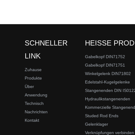
SCHNELLER
HEISSE PRO
LINK
Gabelkopf DIN71752
Gabelkopf DIN71751
Zuhause
Winkelgelenk DIN71802
Produkte
Edelstahl-Kugelgelenke
Über
Stangenenden DIN IS012
Anwendung
Hydraulikstangenenden
Technisch
Kommerzielle Stangenen
Nachrichten
Studed Rod Ends
Kontakt
Gelenklager
Verknüpfungen verbinden