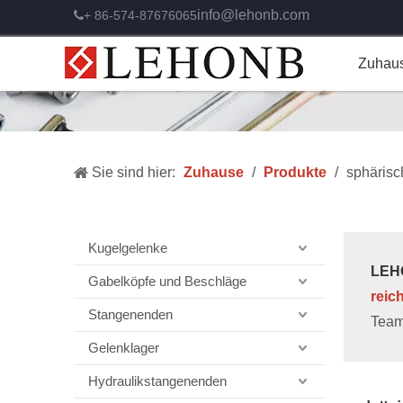
info@lehonb.com
+ 86-574-87676065

Zuhau
Sie sind hier:
Zuhause
/
Produkte
/
sphäris
Kugelgelenke
LEHO
Gabelköpfe und Beschläge
reic
Stangenenden
Team
Gelenklager
Hydraulikstangenenden