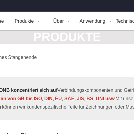
se
Produkte
Über
Anwendung
Technis
PRODUKTE
ches Stangenende
NB konzentriert sich auf
Verbindungskomponenten und Getrieb
hen von GB bis ISO, DIN, EU, SAE, JIS, BS, UNI usw.
Mit uns
 können wir kundenspezifische Teile für Zeichnungen oder Muste