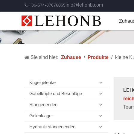
info@lehonb.com
+ 86-574-87676065

Zuhau
Sie sind hier:
Zuhause
/
Produkte
/
kleine K
Kugelgelenke
LEHO
Gabelköpfe und Beschläge
reic
Stangenenden
Team
Gelenklager
Hydraulikstangenenden