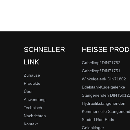
SCHNELLER
HEISSE PRO
LINK
Gabelkopf DIN71752
Gabelkopf DIN71751
Zuhause
Winkelgelenk DIN71802
Produkte
Edelstahl-Kugelgelenke
Über
Stangenenden DIN IS012
Anwendung
Hydraulikstangenenden
Technisch
Kommerzielle Stangenen
Nachrichten
Studed Rod Ends
Kontakt
Gelenklager