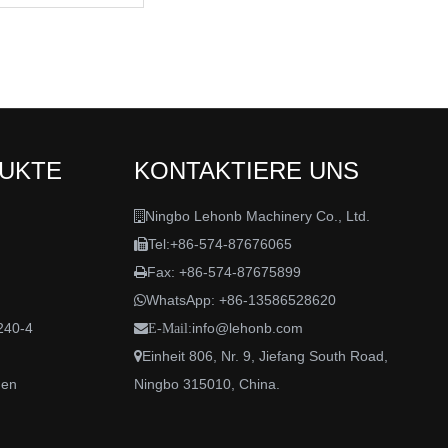
DUKTE
KONTAKTIERE UNS
Ningbo Lehonb Machinery Co., Ltd.

Tel:+86-574-87676065

Fax: +86-574-87675899

WhatsApp:
+86-13586528620

240-4
info@lehonb.com

E-Mail:
Einheit 806, Nr. 9, Jiefang South Road,

den
Ningbo 315010, China.