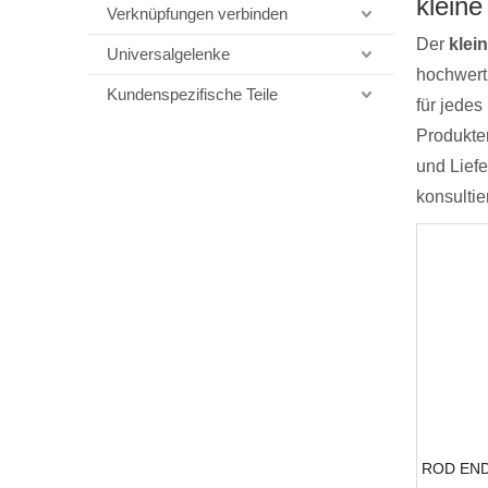
klein
Verknüpfungen verbinden
Der
klei
Universalgelenke
hochwert
Kundenspezifische Teile
für jedes
Produkter
und Lief
konsultie
ROD END