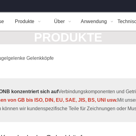
se
Produkte
Über
Anwendung
Technis
PRODUKTE
ugelgelenke Gelenkköpfe
NB konzentriert sich auf
Verbindungskomponenten und Getrieb
hen von GB bis ISO, DIN, EU, SAE, JIS, BS, UNI usw.
Mit uns
 können wir kundenspezifische Teile für Zeichnungen oder Muste