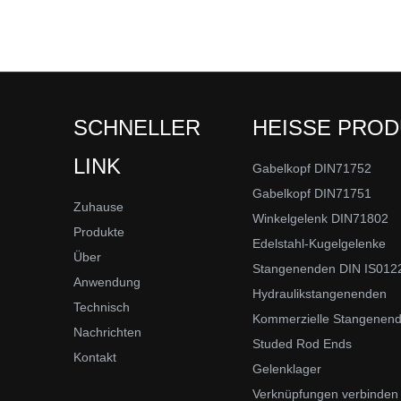
SCHNELLER
HEISSE PRO
LINK
Gabelkopf DIN71752
Gabelkopf DIN71751
Zuhause
Winkelgelenk DIN71802
Produkte
Edelstahl-Kugelgelenke
Über
Stangenenden DIN IS012
Anwendung
Hydraulikstangenenden
Technisch
Kommerzielle Stangenen
Nachrichten
Studed Rod Ends
Kontakt
Gelenklager
Verknüpfungen verbinden