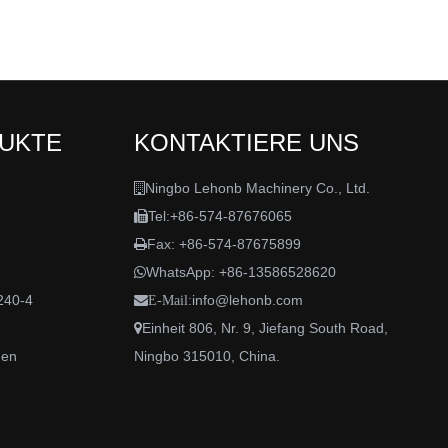
DUKTE
KONTAKTIERE UNS
Ningbo Lehonb Machinery Co., Ltd.

Tel:+86-574-87676065

Fax: +86-574-87675899

WhatsApp:
+86-13586528620

240-4
info@lehonb.com

E-Mail:
Einheit 806, Nr. 9, Jiefang South Road,

den
Ningbo 315010, China.