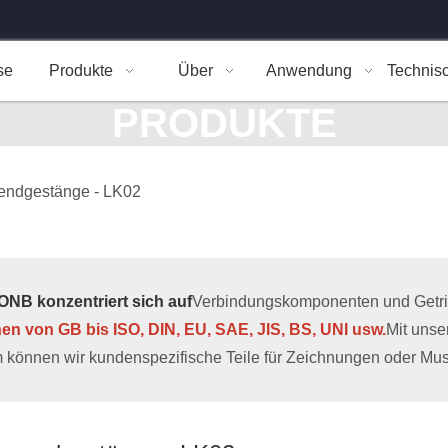
se
Produkte
Über
Anwendung
Technis
PRODUKTE
endgestänge - LK02
NB konzentriert sich auf
Verbindungskomponenten und Getrieb
hen von GB bis ISO, DIN, EU, SAE, JIS, BS, UNI usw.
Mit uns
 können wir kundenspezifische Teile für Zeichnungen oder Muste