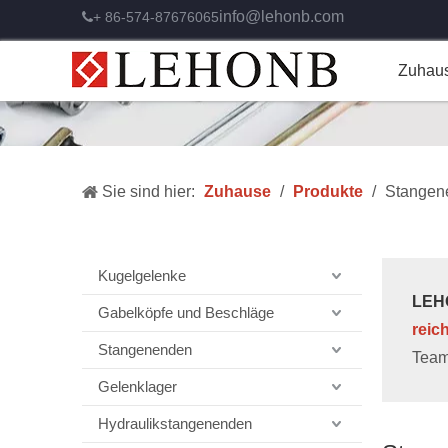
info@lehonb.com
+ 86-574-87676065

Zuhau
Sie sind hier:
Zuhause
/
Produkte
/
Stangen
Kugelgelenke
LEHO
Gabelköpfe und Beschläge
reic
Stangenenden
Team
Gelenklager
Hydraulikstangenenden