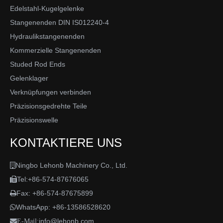
Edelstahl-Kugelgelenke
Stangenenden DIN IS012240-4
Hydraulikstangenenden
Kommerzielle Stangenenden
Studed Rod Ends
Gelenklager
Verknüpfungen verbinden
Präzisionsgedrehte Teile
Präzisionswelle
KONTAKTIERE UNS
Ningbo Lehonb Machinery Co., Ltd.

Tel:+86-574-87676065

Fax: +86-574-87675899

WhatsApp:
+86-13586528620

info@lehonb.com

E-Mail: