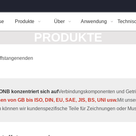
se
Produkte
Über
Anwendung
Technis
PRODUKTE
ffstangenenden
NB konzentriert sich auf
Verbindungskomponenten und Getrieb
hen von GB bis ISO, DIN, EU, SAE, JIS, BS, UNI usw.
Mit uns
 können wir kundenspezifische Teile für Zeichnungen oder Muste