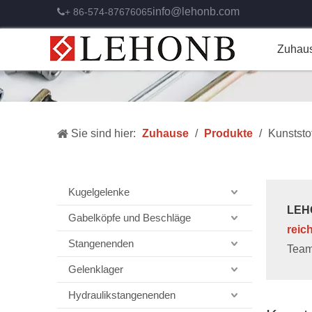
info@lehonb.com
+ 86-574-87676065

Zuhau
Sie sind hier:
Zuhause
/
Produkte
/
Kunststo
Kugelgelenke
LEHO
Gabelköpfe und Beschläge
reic
Stangenenden
Team
Gelenklager
Hydraulikstangenenden