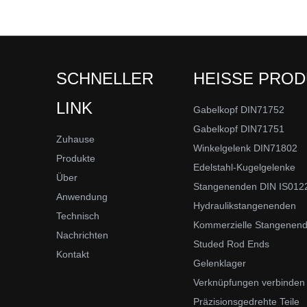
SCHNELLER
HEISSE PRO
LINK
Gabelkopf DIN71752
Gabelkopf DIN71751
Zuhause
Winkelgelenk DIN71802
Produkte
Edelstahl-Kugelgelenke
Über
Stangenenden DIN IS012
Anwendung
Hydraulikstangenenden
Technisch
Kommerzielle Stangenen
Nachrichten
Studed Rod Ends
Kontakt
Gelenklager
Verknüpfungen verbinden
Präzisionsgedrehte Teile