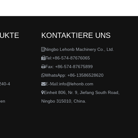
DUKTE
KONTAKTIERE UNS
Ningbo Lehonb Machinery Co., Ltd.

Tel:+86-574-87676065

Fax: +86-574-87675899

WhatsApp:
+86-13586528620

240-4
info@lehonb.com

E-Mail:
Einheit 806, Nr. 9, Jiefang South Road,

den
Ningbo 315010, China.