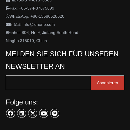
Tel:+86-574-87676065

Fax: +86-574-87675899

WhatsApp:
+86-13586528620

info@lehonb.com

E-Mail:
Einheit 806, Nr. 9, Jiefang South Road,

Ningbo 315010, China.
MELDEN SIE SICH FÜR UNSEREN
NEWSLETTER AN
Abonnieren
Folge uns: