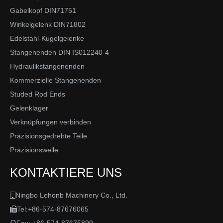
Gabelkopf DIN71751
Winkelgelenk DIN71802
Edelstahl-Kugelgelenke
Stangenenden DIN IS012240-4
Hydraulikstangenenden
Kommerzielle Stangenenden
Studed Rod Ends
Gelenklager
Verknüpfungen verbinden
Präzisionsgedrehte Teile
Präzisionswelle
KONTAKTIERE UNS
Ningbo Lehonb Machinery Co., Ltd.

Tel:+86-574-87676065
