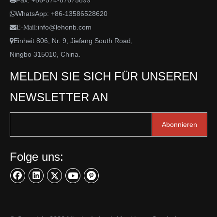
Fax: +86-574-87675899

WhatsApp:
+86-13586528620

info@lehonb.com

E-Mail:
Einheit 806, Nr. 9, Jiefang South Road,

Ningbo 315010, China.
MELDEN SIE SICH FÜR UNSEREN
NEWSLETTER AN
Abonnieren
Folge uns: