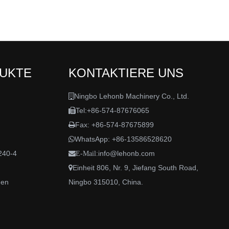
DUKTE
KONTAKTIERE UNS
Ningbo Lehonb Machinery Co., Ltd.

Tel:+86-574-87676065

Fax: +86-574-87675899

WhatsApp:
+86-13586528620

240-4
info@lehonb.com

E-Mail:
Einheit 806, Nr. 9, Jiefang South Road,

den
Ningbo 315010, China.