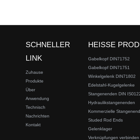
SCHNELLER
HEISSE PRO
LINK
Gabelkopf DIN71752
Gabelkopf DIN71751
Zuhause
Winkelgelenk DIN71802
Produkte
Edelstahl-Kugelgelenke
Über
Stangenenden DIN IS012
Anwendung
Hydraulikstangenenden
Technisch
Kommerzielle Stangenen
Nachrichten
Studed Rod Ends
Kontakt
Gelenklager
Verknüpfungen verbinden