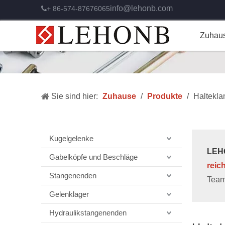
info@lehonb.com
+ 86-574-87676065

Zuhau
Sie sind hier:
Zuhause
/
Produkte
/
Haltekl
Kugelgelenke
LEHO
Gabelköpfe und Beschläge
reic
Stangenenden
Team
Gelenklager
Hydraulikstangenenden