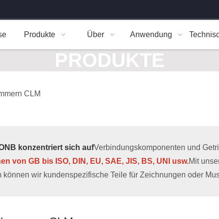
se
Produkte
Über
Anwendung
Technis
PRODUKTE
ammern CLM
NB konzentriert sich auf
Verbindungskomponenten und Getrieb
hen von GB bis ISO, DIN, EU, SAE, JIS, BS, UNI usw.
Mit uns
 können wir kundenspezifische Teile für Zeichnungen oder Muste