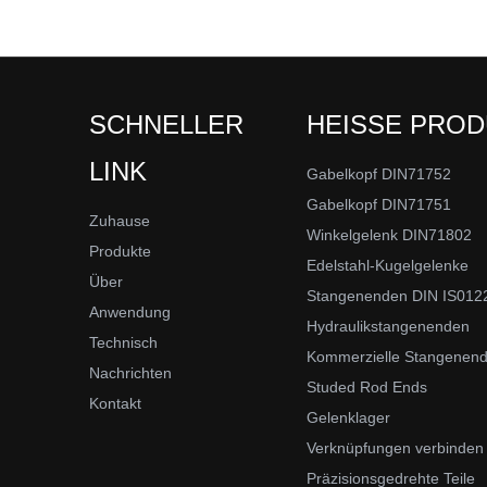
SCHNELLER
HEISSE PRO
LINK
Gabelkopf DIN71752
Gabelkopf DIN71751
Zuhause
Winkelgelenk DIN71802
Produkte
Edelstahl-Kugelgelenke
Über
Stangenenden DIN IS012
Anwendung
Hydraulikstangenenden
Technisch
Kommerzielle Stangenen
Nachrichten
Studed Rod Ends
Kontakt
Gelenklager
Verknüpfungen verbinden
Präzisionsgedrehte Teile