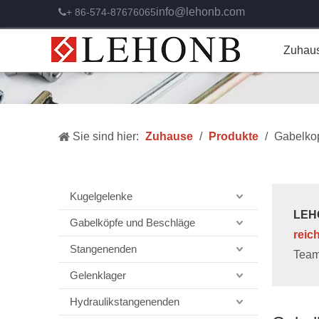
info@lehonb.com
+ 86-574-87676065

Zuhau
Sie sind hier:
Zuhause
/
Produkte
/
Gabelko
Kugelgelenke
LEHO
Gabelköpfe und Beschläge
reic
Stangenenden
Team
Gelenklager
Hydraulikstangenenden