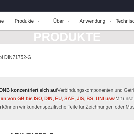
se
Produkte
Über
Anwendung
Technis
PRODUKTE
pf DIN71752-G
NB konzentriert sich auf
Verbindungskomponenten und Getrieb
hen von GB bis ISO, DIN, EU, SAE, JIS, BS, UNI usw.
Mit uns
 können wir kundenspezifische Teile für Zeichnungen oder Muste