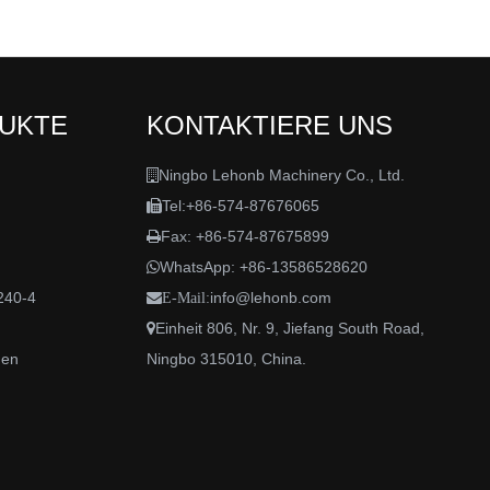
DUKTE
KONTAKTIERE UNS
Ningbo Lehonb Machinery Co., Ltd.

Tel:+86-574-87676065

Fax: +86-574-87675899

WhatsApp:
+86-13586528620

240-4
info@lehonb.com

E-Mail:
Einheit 806, Nr. 9, Jiefang South Road,

den
Ningbo 315010, China.