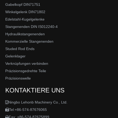
Gabelkopf DIN71751
Winkelgelenk DIN71802
Edelstahl-Kugelgelenke
Stangenenden DIN IS012240-4
Hydraulikstangenenden
Kommerzielle Stangenenden
Studed Rod Ends
Gelenklager
Verknüpfungen verbinden
Präzisionsgedrehte Teile
Präzisionswelle
KONTAKTIERE UNS
Ningbo Lehonb Machinery Co., Ltd.

Tel:+86-574-87676065

Fax: +86-574-87675899
