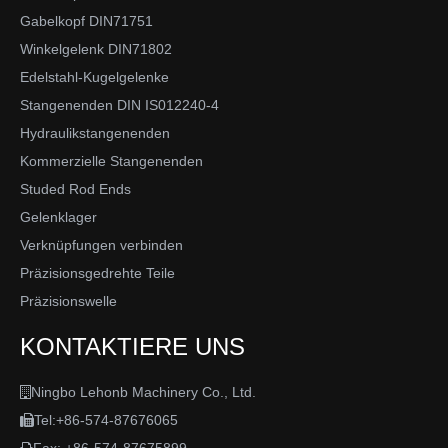
Gabelkopf DIN71751
Winkelgelenk DIN71802
Edelstahl-Kugelgelenke
Stangenenden DIN IS012240-4
Hydraulikstangenenden
Kommerzielle Stangenenden
Studed Rod Ends
Gelenklager
Verknüpfungen verbinden
Präzisionsgedrehte Teile
Präzisionswelle
KONTAKTIERE UNS
Ningbo Lehonb Machinery Co., Ltd.

Tel:+86-574-87676065
