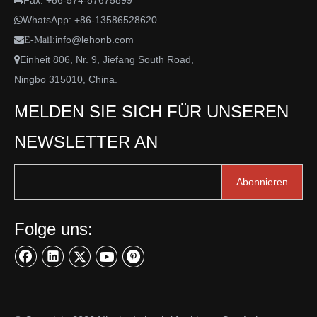
Fax: +86-574-87675899

WhatsApp:
+86-13586528620

info@lehonb.com

E-Mail:
Einheit 806, Nr. 9, Jiefang South Road,

Ningbo 315010, China.
MELDEN SIE SICH FÜR UNSEREN
NEWSLETTER AN
Abonnieren
Folge uns: