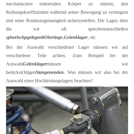
mechanischen rotierenden Körper zu stützen, den
Reibungskoeffizienten während seiner Bewegung zu verringern
und seine Rotationsgenauigkeit sicherzustellen. Die Lager, über
die wir oft sprechen
einschließen
s
pherisch
p
gelegen
b
Ohrringe
,
Gelenklager
, etc.
Bei der Auswahl verschiedener Lager müssen wir auf
verschiedene Teile achten. Zum Beispiel bei der
Auswahl
Gelenklager
müssen wir
berücksichtigen
Stangenenden
. Was müssen wir also bei der
Auswahl eines Hochleistungslagers beachten?