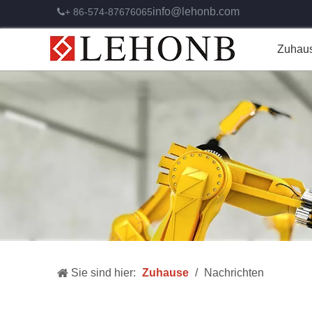
info@lehonb.com
+ 86-574-87676065

Zuhau
Sie sind hier:
Zuhause
/
Nachrichten