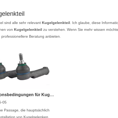
elenkteil
kel sind alle sehr relevant
Kugelgelenkteil
. Ich glaube, diese Informat
onen von
Kugelgelenkteil
zu verstehen. Wenn Sie mehr wissen möchten,
 professionellere Beratung anbieten.
Installationsbedingungen für Kugelgelenke
6-05
ine Passage, die hauptsächlich
nstallation von Kugelgelenken...