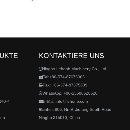
DUKTE
KONTAKTIERE UNS
Ningbo Lehonb Machinery Co., Ltd.

Tel:+86-574-87676065

Fax: +86-574-87675899

WhatsApp:
+86-13586528620

240-4
info@lehonb.com

E-Mail:
Einheit 806, Nr. 9, Jiefang South Road,

den
Ningbo 315010, China.