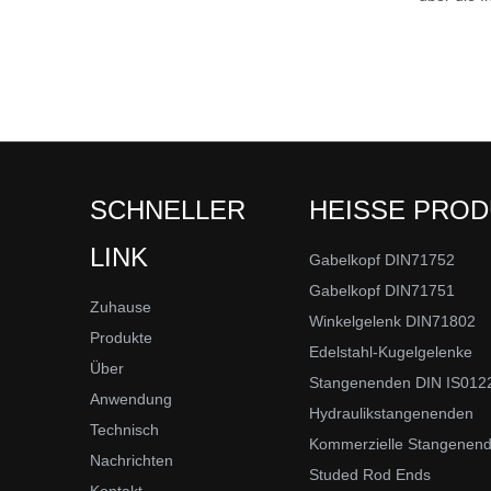
SCHNELLER
HEISSE PRO
LINK
Gabelkopf DIN71752
Gabelkopf DIN71751
Zuhause
Winkelgelenk DIN71802
Produkte
Edelstahl-Kugelgelenke
Über
Stangenenden DIN IS012
Anwendung
Hydraulikstangenenden
Technisch
Kommerzielle Stangenen
Nachrichten
Studed Rod Ends
Kontakt