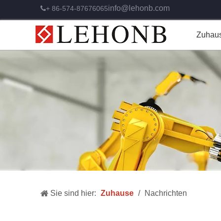
info@lehonb.com
+ 86-574-87676065

Zuhau
Sie sind hier:
Zuhause
/
Nachrichten