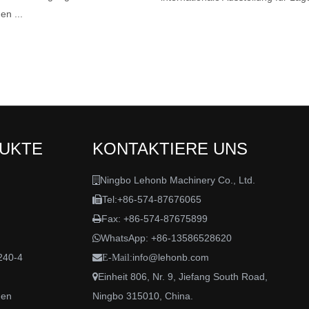
en ...
DUKTE
KONTAKTIERE UNS
Ningbo Lehonb Machinery Co., Ltd.

Tel:+86-574-87676065

Fax: +86-574-87675899

WhatsApp:
+86-13586528620

240-4
info@lehonb.com

E-Mail:
Einheit 806, Nr. 9, Jiefang South Road,

den
Ningbo 315010, China.