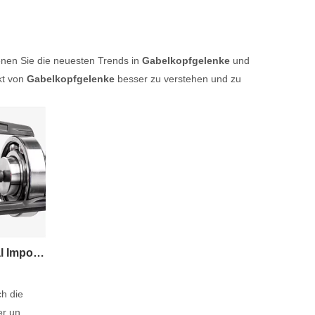
enen Sie die neuesten Trends in
Gabelkopfgelenke
und
kt von
Gabelkopfgelenke
besser zu verstehen und zu
2020 Dongguan International Import and Export Ausstellung für Lager und Lagerausrüstung
ch die
r un...