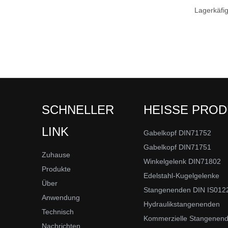
Lagerkäfig
SCHNELLER
HEISSE PRO
LINK
Gabelkopf DIN71752
Gabelkopf DIN71751
Zuhause
Winkelgelenk DIN71802
Produkte
Edelstahl-Kugelgelenke
Über
Stangenenden DIN IS012
Anwendung
Hydraulikstangenenden
Technisch
Kommerzielle Stangenen
Nachrichten