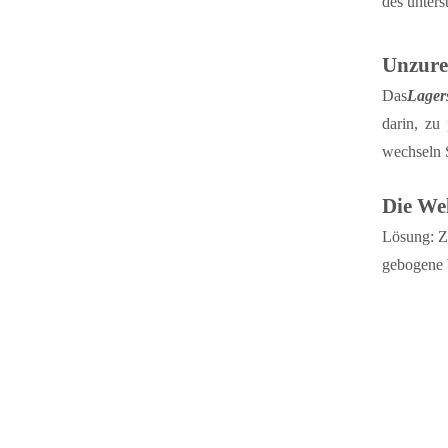
des unters
Unzure
Das
Lagers
darin, zu
wechseln 
Die Wel
Lösung: Zu
gebogene W