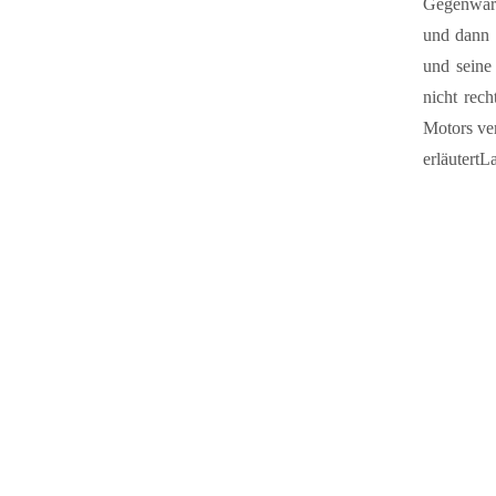
Gegenwärt
und dann 
und seine
nicht rec
Motors ve
erläutert
La