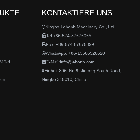
DUKTE
KONTAKTIERE UNS
Ningbo Lehonb Machinery Co., Ltd.

Tel:+86-574-87676065

Fax: +86-574-87675899

WhatsApp:
+86-13586528620

240-4
info@lehonb.com

E-Mail:
Einheit 806, Nr. 9, Jiefang South Road,

den
Ningbo 315010, China.