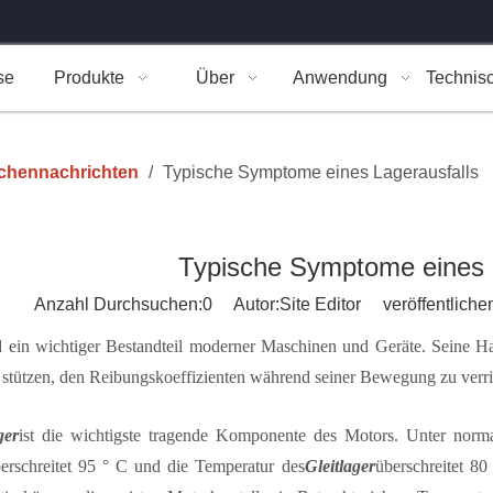
se
Produkte
Über
Anwendung
Technis
chennachrichten
/
Typische Symptome eines Lagerausfalls
Typische Symptome eines 
Anzahl Durchsuchen:
0
Autor:Site Editor veröffentliche
d ein wichtiger Bestandteil moderner Maschinen und Geräte. Seine Ha
stützen, den Reibungskoeffizienten während seiner Bewegung zu verrin
ger
ist die wichtigste tragende Komponente des Motors. Unter nor
erschreitet 95 ° C und die Temperatur des
Gleitlager
überschreitet 8