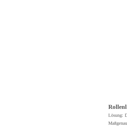
Rollenl
Lösung: D
Maßgenaui