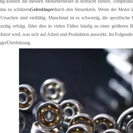
ig können die meisten Motorhersteller in Betracht ziehen, Tempera
das zu schützen
Gelenklager
durch den Steuerkreis. Wenn der Motor lä
 Ursachen sind vielfältig. Manchmal ist es schwierig, die spezifisch
htzeitig erfolgt, führt dies in vielen Fällen häufig zu einer größer
rkürzt wird, was sich auf Arbeit und Produktion auswirkt. Im Folge
ger
Überhitzung.