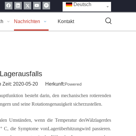
Deutsch
ch
Nachrichten
Kontakt
Lagerausfalls
n Zeit: 2020-05-20 Herkunft:
Powered
uptfunktion besteht darin, den mechanischen rotierenden
gern und seine Rotationsgenauigkeit sicherzustellen.
malen Umständen, wenn die Temperatur des
Wälzlager
des
0 ° C, die Symptome von
Lagerüberhitzung
wird passieren.