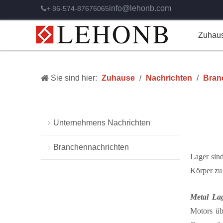
info@lehonb.com
+ 86-574-87676065

Zuhau
Sie sind hier:
Zuhause
/
Nachrichten
/
Bran
Unternehmens Nachrichten
Branchennachrichten
Lager sin
Körper zu 
M
etal La
Motors üb