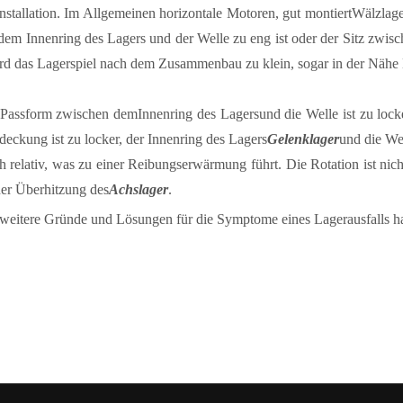
Installation. Im Allgemeinen horizontale Motoren, gut montiert
Wälzlage
dem Innenring des Lagers und der Welle zu eng ist oder der Sitz zw
ird das Lagerspiel nach dem Zusammenbau zu klein, sogar in der Nähe 
Passform zwischen dem
Innenring des Lagers
und die Welle ist zu loc
eckung ist zu locker, der Innenring des Lagers
Gelenklager
und die We
h relativ, was zu einer Reibungserwärmung führt. Die Rotation ist ni
ner Überhitzung des
Achslager
.
weitere Gründe und Lösungen für die Symptome eines Lagerausfalls hab