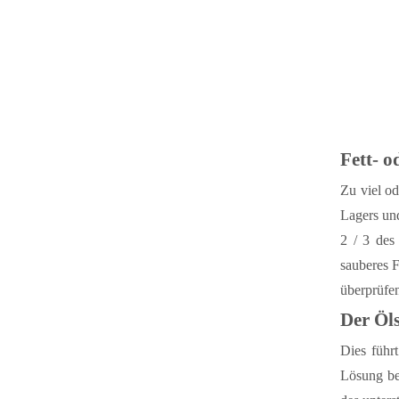
Fett- o
Zu viel od
Lagers un
2 / 3 des
sauberes F
überprüfe
Der Öls
Dies führ
Lösung bes