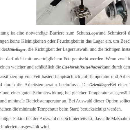
htung ist eine notwendige Barriere zum Schutz
und Schmieröl d
Lager
ngen keine Kleinigkeiten oder Feuchtigkeit in das Lager ein, um Besc
 der
, die Richtigkeit der Lagerauswahl und die richtigen Ins
Mittellager
fett darf nicht mit unverträglichem Fett gemischt werden. Wenn zwei 
inen weicher und schließlich die
kann durch den 
Edelstahlkugellager
lassifizierung von Fett basiert hauptsächlich auf Temperatur und Arb
rd durch die Arbeitstemperatur beeinflusst. Das
Bei einer 
Gelenklager
z und einer guten Schmierwirkung bei gleicher Temperatur ausgewählt 
und minimale Betriebstemperatur an. Bei Auswahl dieser Option sollte
einen die minimale Temperatur beim Start) berücksichtigt werden.
chtiger Faktor bei der Auswahl des Schmierfetts ist, dass alle Maßnah
chmierfett ausgewählt wird.