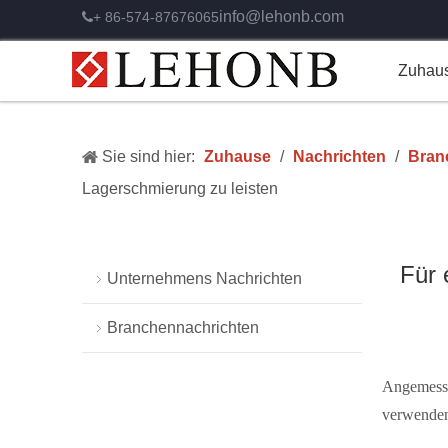
info@lehonb.com
+ 86-574-87676065

Zuhau
Sie sind hier:
Zuhause
/
Nachrichten
/
Bran
Lagerschmierung zu leisten
Für 
Unternehmens Nachrichten
Branchennachrichten
Angemess
verwende