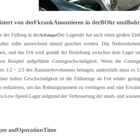
istert von der
F
krank
A
montieren in der
B
Ohr und
B
ohr
 der Füllung in der
Der Lagersitz hat auch einen großen Ein
Achslager
aher sollte ausreichend darauf geachtet werden. Das Nettovolum
n, und das Fett wird gemäß der Beziehung zwischen dem Lager und
en Beispiel aufgeführte Grenzgeschwindigkeit. Wenn die Grenzg
en 1/2 ~ 2/3 des Raumnettovolumens betragen, andernfalls muss es 1
einer hohen Geschwindigkeit ist die Füllmenge an Fett relativ gering
u reduzieren, um das Reibungsmoment zu verringern und eine Erwärm
tra-Low-Speed-Lager aufgrund der Verbesserung der staub- und wasserd
gen auf
O
peration
T
ime