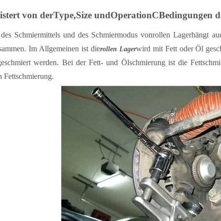
istert von der
T
ype,
S
ize und
O
peration
C
Bedingungen d
des Schmiermittels und des Schmiermodus von
rollen
Lager
hängt au
sammen. Im Allgemeinen ist die
wird mit Fett oder Öl ges
rollen
Lager
 geschmiert werden. Bei der Fett- und Ölschmierung ist die Fettsch
 Fettschmierung.