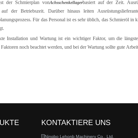
ist der Schmierplan von
basiert auf der Zeit. Ausr
Achsschenkellager
 auf der Betriebszeit. Darüber hinaus leiten Ausrüstungsliefe
anungsprozess. Für das Personal ist es sehr üblich, das Schmieröl in 
t.
kte Installation und Wartung ist ein wichtiger Faktor, um die längs
Faktoren noch beachtet werden, und bei der Wartung sollte gute Arbeit
DUKTE
KONTAKTIERE UNS
Ningbo Lehonb Machinery Co., Ltd.
