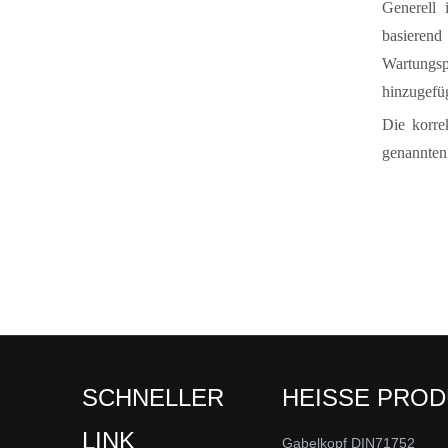
Generell 
basierend
Wartungspl
hinzugefüg
Die korre
genannten 
SCHNELLER
HEISSE PRO
LINK
Gabelkopf DIN71752