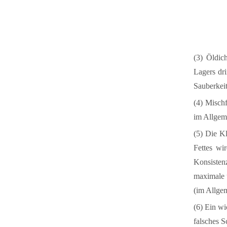
(3) Öldic
Lagers dri
Sauberkeit
(4) Misch
im Allgeme
(5) Die K
Fettes wi
Konsisten
maximale 
(im Allgem
(6) Ein wi
falsches S