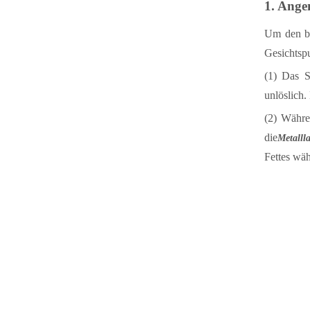
1. Ange
Um den be
Gesichtsp
(1) Das S
unlöslich.
(2) Währe
die
Metalll
Fettes wäh