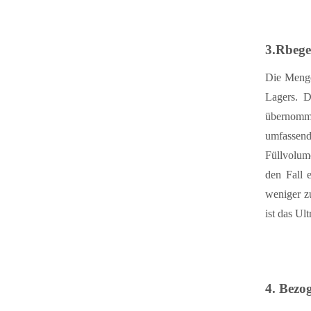
3.
R
bege
Die Menge
Lagers. D
übernomme
umfassend
Füllvolum
den Fall 
weniger z
ist das Ul
4. Bezo