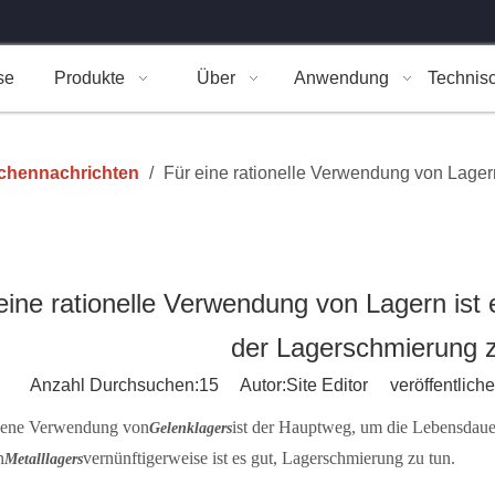
se
Produkte
Über
Anwendung
Technis
chennachrichten
/
Für eine rationelle Verwendung von Lagern 
eine rationelle Verwendung von Lagern ist e
der Lagerschmierung z
Anzahl Durchsuchen:
15
Autor:Site Editor veröffentliche
ene Verwendung von
ist der Hauptweg, um die Lebensdaue
Gelenklager
s
n
vernünftigerweise ist es gut, Lagerschmierung zu tun.
Metalllager
s