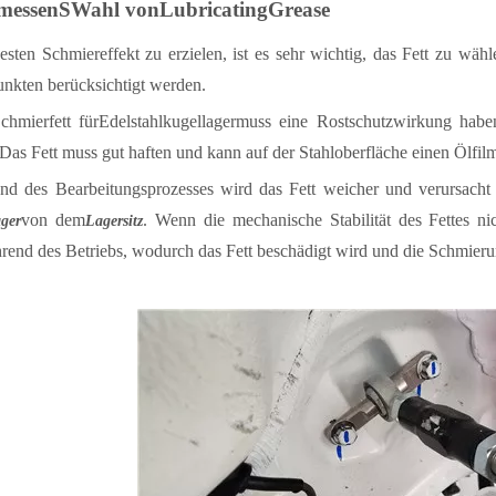
messen
S
Wahl von
L
ubricating
G
rease
sten Schmiereffekt zu erzielen, ist es sehr wichtig, das Fett zu wä
unkten berücksichtigt werden.
chmierfett für
Edelstahlkugellager
muss eine Rostschutzwirkung haben
 Das Fett muss gut haften und kann auf der Stahloberfläche einen Ölfilm
nd des Bearbeitungsprozesses wird das Fett weicher und verursacht
von dem
. Wenn die mechanische Stabilität des Fettes nich
ager
Lagersitz
rend des Betriebs, wodurch das Fett beschädigt wird und die Schmieru